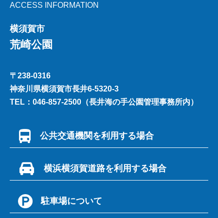
ACCESS INFORMATION
横須賀市
荒崎公園
〒238-0316
神奈川県横須賀市長井6-5320-3
TEL：046-857-2500（長井海の手公園管理事務所内）
公共交通機関を利用する場合
京急三崎口駅から荒崎行バス「荒崎」下車徒歩５分
横浜横須賀道路を利用する場合
横浜横須賀道路から三浦縦貫自動車道に入り、林出口より突き
駐車場について
当りＴ字路を左折し、134号線南下。
「荒崎入口」交差点で右折、道なりに約10分。