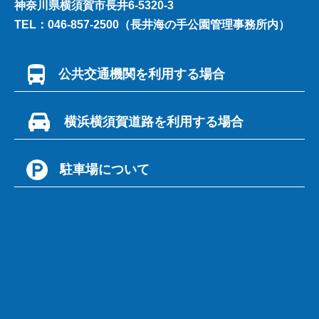
神奈川県横須賀市長井6-5320-3
TEL：046-857-2500（長井海の手公園管理事務所内）
公共交通機関を利用する場合
京急三崎口駅から荒崎行バス「荒崎」下車徒歩５分
横浜横須賀道路を利用する場合
横浜横須賀道路から三浦縦貫自動車道に入り、林出口より突き
駐車場について
当りＴ字路を左折し、134号線南下。
「荒崎入口」交差点で右折、道なりに約10分。
・駐車時間:[4月]8:00～18:30／[5～9月]8:00～19:30／[10
月]8:00～18:30／[11～1月]8:00～17:30／[2～3月] 8:00～
18:30
・駐車料金:[大型]2,000円 [普通]1,000円
※駐車場の有料期間は土曜・日曜・祝日および7月20日～8月
31日
※身体障がい者手帳、療育手帳、精神障がい者保険福祉手帳を