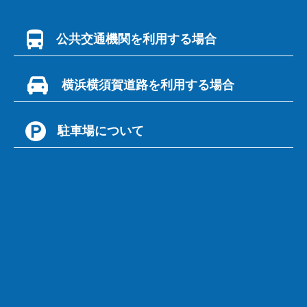
公共交通機関を利用する場合
京急三崎口駅から荒崎行バス「荒崎」下車徒歩５分
横浜横須賀道路を利用する場合
横浜横須賀道路から三浦縦貫自動車道に入り、林出口より突き
駐車場について
当りＴ字路を左折し、134号線南下。
「荒崎入口」交差点で右折、道なりに約10分。
・駐車時間:[4月]8:00～18:30／[5～9月]8:00～19:30／[10
月]8:00～18:30／[11～1月]8:00～17:30／[2～3月] 8:00～
18:30
・駐車料金:[大型]2,000円 [普通]1,000円
※駐車場の有料期間は土曜・日曜・祝日および7月20日～8月
31日
※身体障がい者手帳、療育手帳、精神障がい者保険福祉手帳を
お持ちの方は駐車料金が全額減免となります。
減免手続きは以下の通りです。